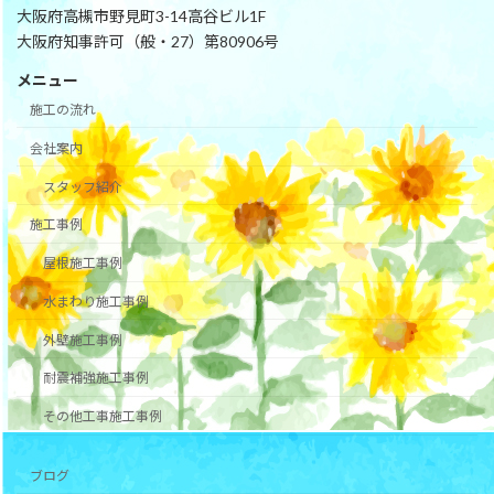
大阪府高槻市野見町3-14高谷ビル1F
大阪府知事許可（般・27）第80906号
メニュー
施工の流れ
会社案内
スタッフ紹介
施工事例
屋根施工事例
水まわり施工事例
外壁施工事例
耐震補強施工事例
その他工事施工事例
ブログ